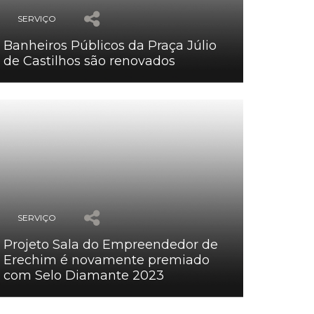
SERVIÇO
Banheiros Públicos da Praça Júlio
de Castilhos são renovados
SERVIÇO
Projeto Sala do Empreendedor de
Erechim é novamente premiado
com Selo Diamante 2023