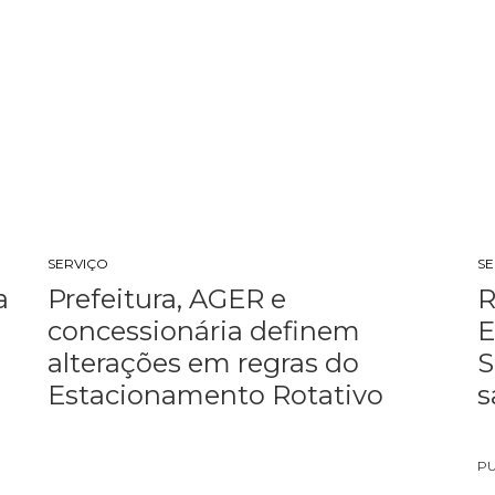
SERVIÇO
S
a
Prefeitura, AGER e
R
concessionária definem
E
alterações em regras do
S
Estacionamento Rotativo
s
P