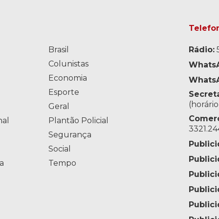
Telefo
Brasil
Rádio:
5
Colunistas
WhatsA
Economia
WhatsA
o
Esporte
Secreta
(horári
Geral
Comerci
nal
Plantão Policial
3321.24
Segurança
Publici
Social
Publici
a
Tempo
Public
Public
Publici