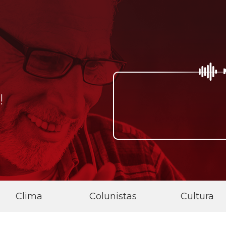
A RÁDIO 
!
DIA!
Clima
Colunistas
Cultura