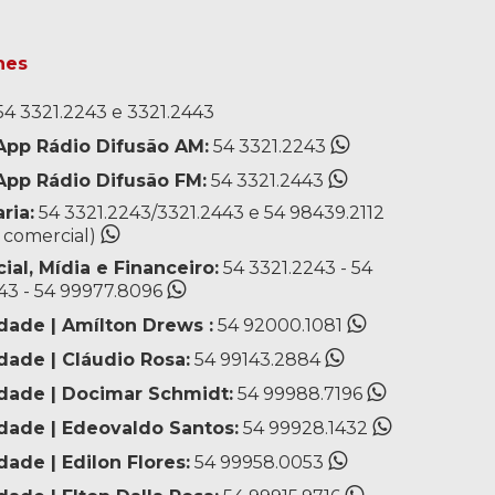
nes
4 3321.2243 e 3321.2443
pp Rádio Difusão AM:
54 3321.2243
pp Rádio Difusão FM:
54 3321.2443
ria:
54 3321.2243/3321.2443 e 54 98439.2112
o comercial)
al, Mídia e Financeiro:
54 3321.2243 - 54
43 - 54 99977.8096
dade | Amílton Drews :
54 92000.1081
dade | Cláudio Rosa:
54 99143.2884
idade | Docimar Schmidt:
54 99988.7196
idade | Edeovaldo Santos:
54 99928.1432
dade | Edilon Flores:
54 99958.0053