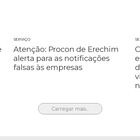
SERVIÇO
S
e
Atenção: Procon de Erechim
C
alerta para as notificações
e
falsas às empresas
d
v
n
Carregar mais...