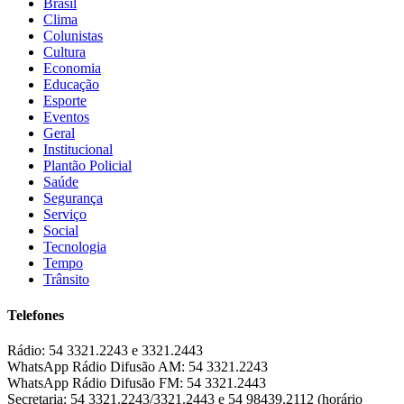
Brasil
Clima
Colunistas
Cultura
Economia
Educação
Esporte
Eventos
Geral
Institucional
Plantão Policial
Saúde
Segurança
Serviço
Social
Tecnologia
Tempo
Trânsito
Telefones
Rádio:
54 3321.2243 e 3321.2443
WhatsApp Rádio Difusão AM:
54 3321.2243
WhatsApp Rádio Difusão FM:
54 3321.2443
Secretaria:
54 3321.2243/3321.2443 e 54 98439.2112 (horário