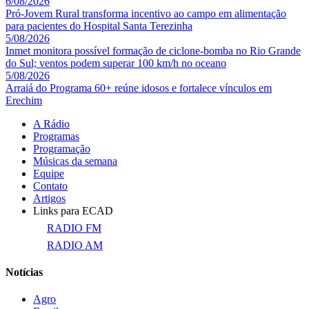
6/08/2026
Pró-Jovem Rural transforma incentivo ao campo em alimentação
para pacientes do Hospital Santa Terezinha
5/08/2026
Inmet monitora possível formação de ciclone-bomba no Rio Grande
do Sul; ventos podem superar 100 km/h no oceano
5/08/2026
Arraiá do Programa 60+ reúne idosos e fortalece vínculos em
Erechim
A Rádio
Programas
Programação
Músicas da semana
Equipe
Contato
Artigos
Links para ECAD
RADIO FM
RADIO AM
Notícias
Agro