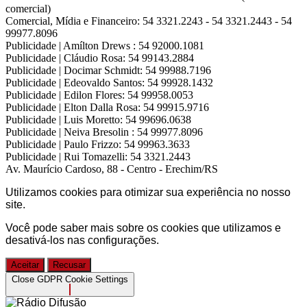
comercial)
Comercial, Mídia e Financeiro:
54 3321.2243 - 54 3321.2443 - 54
99977.8096
Publicidade | Amílton Drews :
54 92000.1081
Publicidade | Cláudio Rosa:
54 99143.2884
Publicidade | Docimar Schmidt:
54 99988.7196
Publicidade | Edeovaldo Santos:
54 99928.1432
Publicidade | Edilon Flores:
54 99958.0053
Publicidade | Elton Dalla Rosa:
54 99915.9716
Publicidade | Luis Moretto:
54 99696.0638
Publicidade | Neiva Bresolin :
54 99977.8096
Publicidade | Paulo Frizzo:
54 99963.3633
Publicidade | Rui Tomazelli:
54 3321.2443
Av. Maurício Cardoso, 88 - Centro - Erechim/RS
Utilizamos cookies para otimizar sua experiência no nosso
site.
Você pode saber mais sobre os cookies que utilizamos e
desativá-los nas
configurações
.
Aceitar
Recusar
Close GDPR Cookie Settings