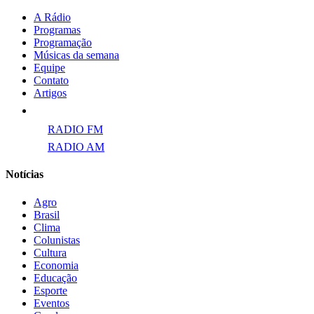
A Rádio
Programas
Programação
Músicas da semana
Equipe
Contato
Artigos
Links para ECAD
RADIO FM
RADIO AM
Notícias
Agro
Brasil
Clima
Colunistas
Cultura
Economia
Educação
Esporte
Eventos