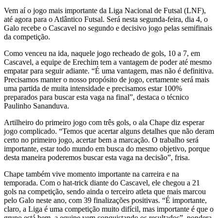
Vem aí o jogo mais importante da Liga Nacional de Futsal (LNF),
até agora para o Atlântico Futsal. Será nesta segunda-feira, dia 4, o
Galo recebe o Cascavel no segundo e decisivo jogo pelas semifinais
da competição.
Como venceu na ida, naquele jogo recheado de gols, 10 a 7, em
Cascavel, a equipe de Erechim tem a vantagem de poder até mesmo
empatar para seguir adiante. “É uma vantagem, mas não é definitiva.
Precisamos manter o nosso propósito de jogo, certamente será mais
uma partida de muita intensidade e precisamos estar 100%
preparados para buscar esta vaga na final”, destaca o técnico
Paulinho Sananduva.
Artilheiro do primeiro jogo com três gols, o ala Chape diz esperar
jogo complicado. “Temos que acertar alguns detalhes que não deram
certo no primeiro jogo, acertar bem a marcação. O trabalho será
importante, estar todo mundo em busca do mesmo objetivo, porque
desta maneira poderemos buscar esta vaga na decisão”, frisa.
Chape também vive momento importante na carreira e na
temporada. Com o hat-trick diante do Cascavel, ele chegou a 21
gols na competição, sendo ainda o terceiro atleta que mais marcou
pelo Galo neste ano, com 39 finalizações positivas. “É importante,
claro, a Liga é uma competição muito difícil, mas importante é que o
grupo está bem, a equipe vem conquistando os resultados”, pondera.