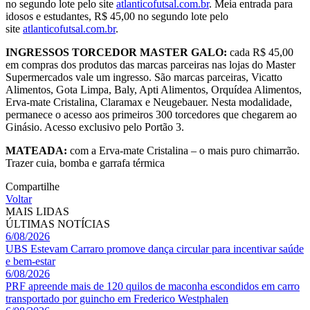
no segundo lote pelo site
atlanticofutsal.com.br
. Meia entrada para
idosos e estudantes, R$ 45,00 no segundo lote pelo
site
atlanticofutsal.com.br
.
INGRESSOS TORCEDOR MASTER GALO:
cada R$ 45,00
em compras dos produtos das marcas parceiras nas lojas do Master
Supermercados vale um ingresso. São marcas parceiras, Vicatto
Alimentos, Gota Limpa, Baly, Apti Alimentos, Orquídea Alimentos,
Erva-mate Cristalina, Claramax e Neugebauer. Nesta modalidade,
permanece o acesso aos primeiros 300 torcedores que chegarem ao
Ginásio. Acesso exclusivo pelo Portão 3.
MATEADA:
com a Erva-mate Cristalina – o mais puro chimarrão.
Trazer cuia, bomba e garrafa térmica
Compartilhe
Voltar
MAIS LIDAS
ÚLTIMAS NOTÍCIAS
6/08/2026
UBS Estevam Carraro promove dança circular para incentivar saúde
e bem-estar
6/08/2026
PRF apreende mais de 120 quilos de maconha escondidos em carro
transportado por guincho em Frederico Westphalen