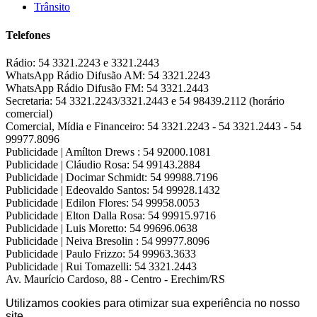
Trânsito
Telefones
Rádio:
54 3321.2243 e 3321.2443
WhatsApp Rádio Difusão AM:
54 3321.2243
WhatsApp Rádio Difusão FM:
54 3321.2443
Secretaria:
54 3321.2243/3321.2443 e 54 98439.2112 (horário
comercial)
Comercial, Mídia e Financeiro:
54 3321.2243 - 54 3321.2443 - 54
99977.8096
Publicidade | Amílton Drews :
54 92000.1081
Publicidade | Cláudio Rosa:
54 99143.2884
Publicidade | Docimar Schmidt:
54 99988.7196
Publicidade | Edeovaldo Santos:
54 99928.1432
Publicidade | Edilon Flores:
54 99958.0053
Publicidade | Elton Dalla Rosa:
54 99915.9716
Publicidade | Luis Moretto:
54 99696.0638
Publicidade | Neiva Bresolin :
54 99977.8096
Publicidade | Paulo Frizzo:
54 99963.3633
Publicidade | Rui Tomazelli:
54 3321.2443
Av. Maurício Cardoso, 88 - Centro - Erechim/RS
Utilizamos cookies para otimizar sua experiência no nosso
site.