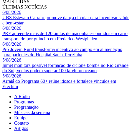
MAIS LIDAS
ÚLTIMAS NOTÍCIAS
6/08/2026
UBS Estevam Carraro promove dança circular para incentivar saúde
e bem-estar
6/08/2026
PRF apreende mais de 120 quilos de maconha escondidos em carro
transportado por guincho em Frederico Westphalen
6/08/2026
Pró-Jovem Rural transforma incentivo ao campo em alimentação
para pacientes do Hospital Santa Terezinha
5/08/2026
Inmet monitora possível formação de ciclone-bomba no Rio Grande
do Sul; ventos podem superar 100 km/h no oceano
5/08/2026
Arraiá do Programa 60+ reúne idosos e fortalece vínculos em
Erechim
A Rádio
Programas
Programação
Músicas da semana
Equipe
Contato
Artigos