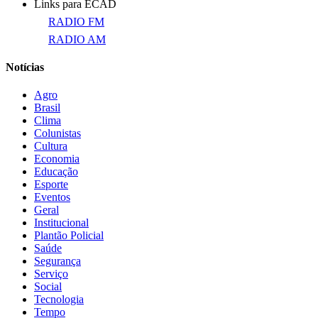
Links para ECAD
RADIO FM
RADIO AM
Notícias
Agro
Brasil
Clima
Colunistas
Cultura
Economia
Educação
Esporte
Eventos
Geral
Institucional
Plantão Policial
Saúde
Segurança
Serviço
Social
Tecnologia
Tempo