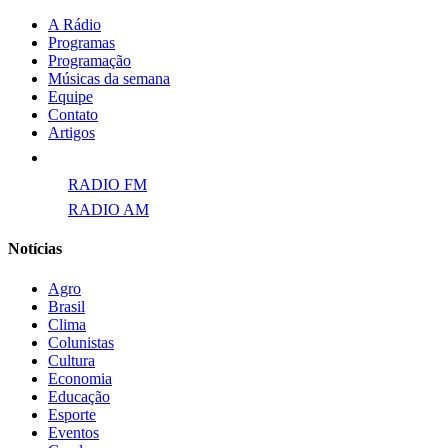
A Rádio
Programas
Programação
Músicas da semana
Equipe
Contato
Artigos
Links para ECAD
RADIO FM
RADIO AM
Notícias
Agro
Brasil
Clima
Colunistas
Cultura
Economia
Educação
Esporte
Eventos