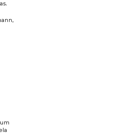
as.
mann,
m um
ela