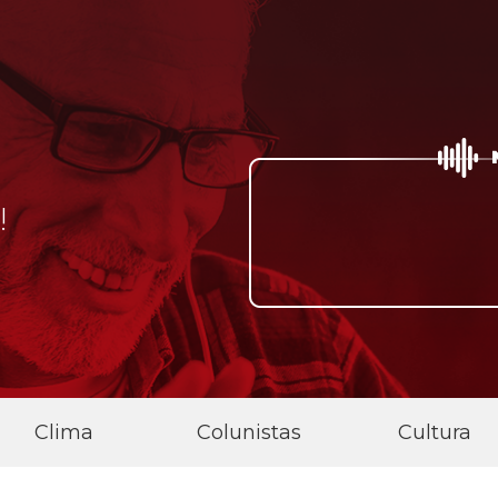
A RÁDIO 
!
DIA!
Clima
Colunistas
Cultura