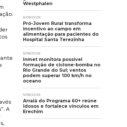
Westphalen
am
ação.
6/08/2026
Pró-Jovem Rural transforma
incentivo ao campo em
der
alimentação para pacientes do
tos
Hospital Santa Terezinha
5/08/2026
rante
Inmet monitora possível
e
formação de ciclone-bomba no
Rio Grande do Sul; ventos
e
podem superar 100 km/h no
oceano
5/08/2026
Arraiá do Programa 60+ reúne
ravés
idosos e fortalece vínculos em
”. A
Erechim
e
s,