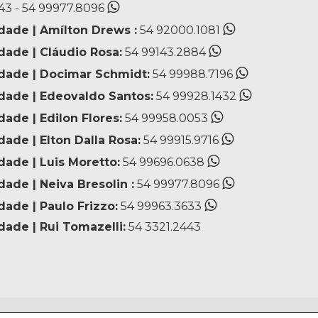
43 - 54 99977.8096
dade | Amílton Drews :
54 92000.1081
dade | Cláudio Rosa:
54 99143.2884
idade | Docimar Schmidt:
54 99988.7196
idade | Edeovaldo Santos:
54 99928.1432
dade | Edilon Flores:
54 99958.0053
dade | Elton Dalla Rosa:
54 99915.9716
dade | Luis Moretto:
54 99696.0638
dade | Neiva Bresolin :
54 99977.8096
dade | Paulo Frizzo:
54 99963.3633
dade | Rui Tomazelli:
54 3321.2443