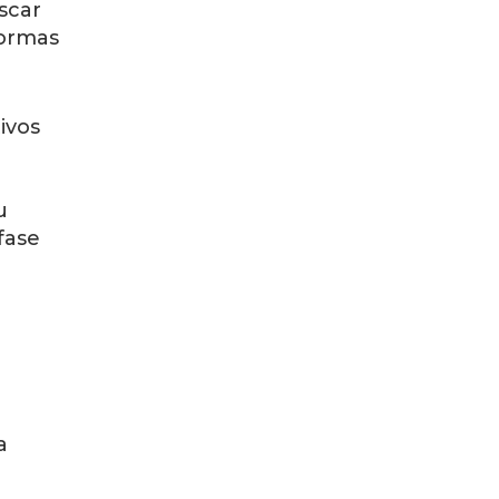
scar
formas
ivos
u
fase
a