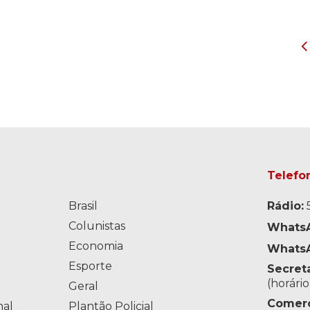
Telefo
Brasil
Rádio:
5
Colunistas
WhatsA
Economia
WhatsA
o
Esporte
Secreta
(horári
Geral
Comerci
nal
Plantão Policial