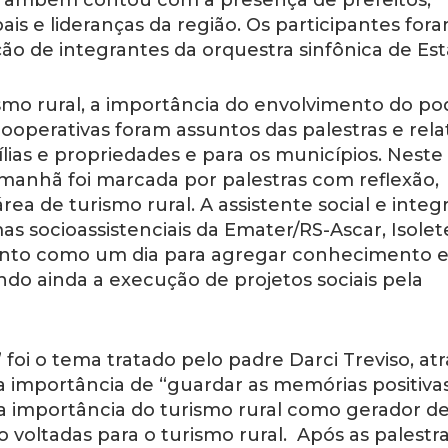
. Também contou com a presença de prefeitos,
pais e lideranças da região. Os participantes for
o de integrantes da orquestra sinfônica de Est
smo rural, a importância do envolvimento do po
ooperativas foram assuntos das palestras e rela
ias e propriedades e para os municípios. Neste
manhã foi marcada por palestras com reflexão,
rea de turismo rural. A assistente social e integ
 socioassistenciais da Emater/RS-Ascar, Isolet
ento como um dia para agregar conhecimento 
ndo ainda a execução de projetos sociais pela
 foi o tema tratado pelo padre Darci Treviso, at
a importância de “guardar as memórias positivas
 importância do turismo rural como gerador d
o voltadas para o turismo rural. Após as palestra