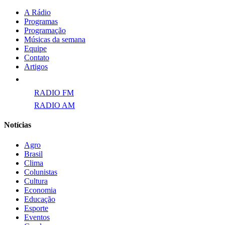
A Rádio
Programas
Programação
Músicas da semana
Equipe
Contato
Artigos
Links para ECAD
RADIO FM
RADIO AM
Notícias
Agro
Brasil
Clima
Colunistas
Cultura
Economia
Educação
Esporte
Eventos