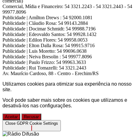
comercial)
Comercial, Mídia e Financeiro:
54 3321.2243 - 54 3321.2443 - 54
99977.8096
Publicidade | Amílton Drews :
54 92000.1081
Publicidade | Cláudio Rosa:
54 99143.2884
Publicidade | Docimar Schmidt:
54 99988.7196
Publicidade | Edeovaldo Santos:
54 99928.1432
Publicidade | Edilon Flores:
54 99958.0053
Publicidade | Elton Dalla Rosa:
54 99915.9716
Publicidade | Luis Moretto:
54 99696.0638
Publicidade | Neiva Bresolin :
54 99977.8096
Publicidade | Paulo Frizzo:
54 99963.3633
Publicidade | Rui Tomazelli:
54 3321.2443
Av. Maurício Cardoso, 88 - Centro - Erechim/RS
Utilizamos cookies para otimizar sua experiência no nosso
site.
Você pode saber mais sobre os cookies que utilizamos e
desativá-los nas
configurações
.
Aceitar
Recusar
Close GDPR Cookie Settings