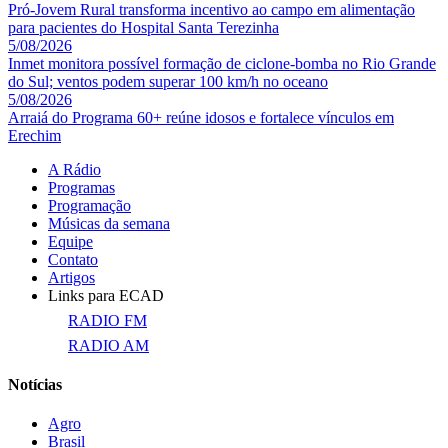
Pró-Jovem Rural transforma incentivo ao campo em alimentação
para pacientes do Hospital Santa Terezinha
5/08/2026
Inmet monitora possível formação de ciclone-bomba no Rio Grande
do Sul; ventos podem superar 100 km/h no oceano
5/08/2026
Arraiá do Programa 60+ reúne idosos e fortalece vínculos em
Erechim
A Rádio
Programas
Programação
Músicas da semana
Equipe
Contato
Artigos
Links para ECAD
RADIO FM
RADIO AM
Notícias
Agro
Brasil