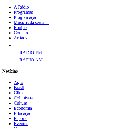
A Rádio
Programas
Programação
Músicas da semana
Equipe
Contato
Artigos
Links para ECAD
RADIO FM
RADIO AM
Notícias
Agro
Brasil
Clima
Colunistas
Cultura
Economia
Educação
Esporte
Eventos