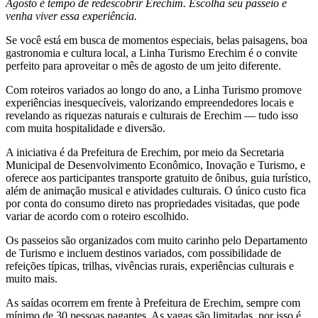
Agosto é tempo de redescobrir Erechim. Escolha seu passeio e
venha viver essa experiência.
Se você está em busca de momentos especiais, belas paisagens, boa
gastronomia e cultura local, a Linha Turismo Erechim é o convite
perfeito para aproveitar o mês de agosto de um jeito diferente.
Com roteiros variados ao longo do ano, a Linha Turismo promove
experiências inesquecíveis, valorizando empreendedores locais e
revelando as riquezas naturais e culturais de Erechim — tudo isso
com muita hospitalidade e diversão.
A iniciativa é da Prefeitura de Erechim, por meio da Secretaria
Municipal de Desenvolvimento Econômico, Inovação e Turismo, e
oferece aos participantes transporte gratuito de ônibus, guia turístico,
além de animação musical e atividades culturais. O único custo fica
por conta do consumo direto nas propriedades visitadas, que pode
variar de acordo com o roteiro escolhido.
Os passeios são organizados com muito carinho pelo Departamento
de Turismo e incluem destinos variados, com possibilidade de
refeições típicas, trilhas, vivências rurais, experiências culturais e
muito mais.
As saídas ocorrem em frente à Prefeitura de Erechim, sempre com
mínimo de 30 pessoas pagantes. As vagas são limitadas, por isso é