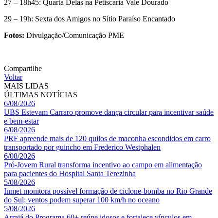
27 – 18h45: Quarta Delas na Petiscaria Vale Dourado
29 – 19h: Sexta dos Amigos no Sítio Paraíso Encantado
Fotos:
Divulgação/Comunicação PME
Compartilhe
Voltar
MAIS LIDAS
ÚLTIMAS NOTÍCIAS
6/08/2026
UBS Estevam Carraro promove dança circular para incentivar saúde
e bem-estar
6/08/2026
PRF apreende mais de 120 quilos de maconha escondidos em carro
transportado por guincho em Frederico Westphalen
6/08/2026
Pró-Jovem Rural transforma incentivo ao campo em alimentação
para pacientes do Hospital Santa Terezinha
5/08/2026
Inmet monitora possível formação de ciclone-bomba no Rio Grande
do Sul; ventos podem superar 100 km/h no oceano
5/08/2026
Arraiá do Programa 60+ reúne idosos e fortalece vínculos em