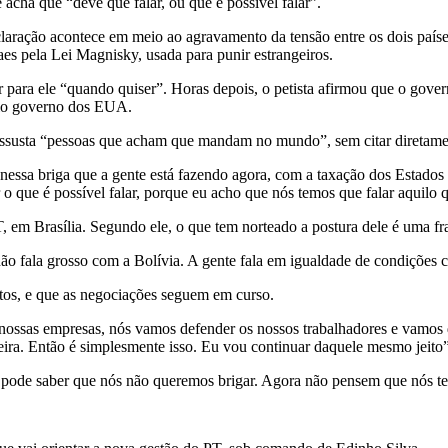
 acha que “deve que falar, ou que é possível falar”.
eclaração acontece em meio ao agravamento da tensão entre os dois país
 pela Lei Magnisky, usada para punir estrangeiros.
r para ele “quando quiser”. Horas depois, o petista afirmou que o gover
elo governo dos EUA.
a assusta “pessoas que acham que mandam no mundo”, sem citar direta
 nessa briga que a gente está fazendo agora, com a taxação dos Estado
 o que é possível falar, porque eu acho que nós temos que falar aquilo q
, em Brasília. Segundo ele, o que tem norteado a postura dele é uma f
o fala grosso com a Bolívia. A gente fala em igualdade de condições co
rtos, e que as negociações seguem em curso.
ossas empresas, nós vamos defender os nossos trabalhadores e vamos di
ira. Então é simplesmente isso. Eu vou continuar daquele mesmo jeito”
pode saber que nós não queremos brigar. Agora não pensem que nós t