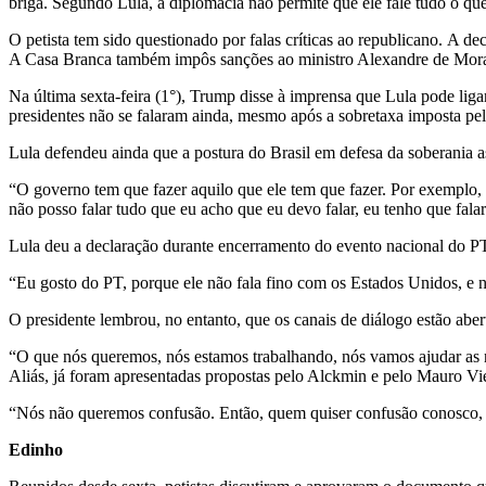
briga. Segundo Lula, a diplomacia não permite que ele fale tudo o que
O petista tem sido questionado por falas críticas ao republicano. A d
A Casa Branca também impôs sanções ao ministro Alexandre de Moraes
Na última sexta-feira (1°), Trump disse à imprensa que Lula pode liga
presidentes não se falaram ainda, mesmo após a sobretaxa imposta p
Lula defendeu ainda que a postura do Brasil em defesa da soberani
“O governo tem que fazer aquilo que ele tem que fazer. Por exemplo,
não posso falar tudo que eu acho que eu devo falar, eu tenho que falar
Lula deu a declaração durante encerramento do evento nacional do PT
“Eu gosto do PT, porque ele não fala fino com os Estados Unidos, e nã
O presidente lembrou, no entanto, que os canais de diálogo estão abe
“O que nós queremos, nós estamos trabalhando, nós vamos ajudar as n
Aliás, já foram apresentadas propostas pelo Alckmin e pelo Mauro Vie
“Nós não queremos confusão. Então, quem quiser confusão conosco, 
Edinho