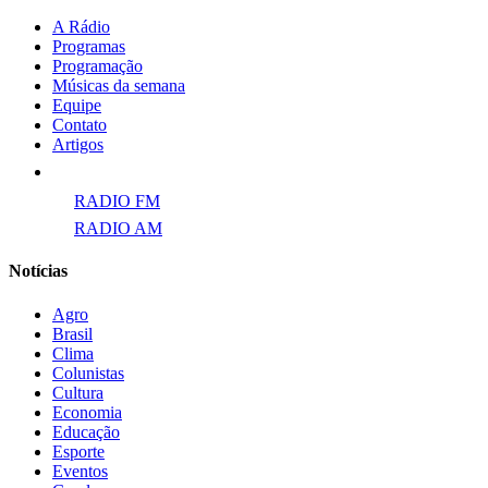
A Rádio
Programas
Programação
Músicas da semana
Equipe
Contato
Artigos
Links para ECAD
RADIO FM
RADIO AM
Notícias
Agro
Brasil
Clima
Colunistas
Cultura
Economia
Educação
Esporte
Eventos