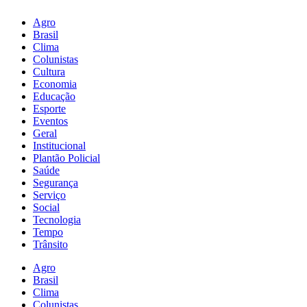
Agro
Brasil
Clima
Colunistas
Cultura
Economia
Educação
Esporte
Eventos
Geral
Institucional
Plantão Policial
Saúde
Segurança
Serviço
Social
Tecnologia
Tempo
Trânsito
Agro
Brasil
Clima
Colunistas