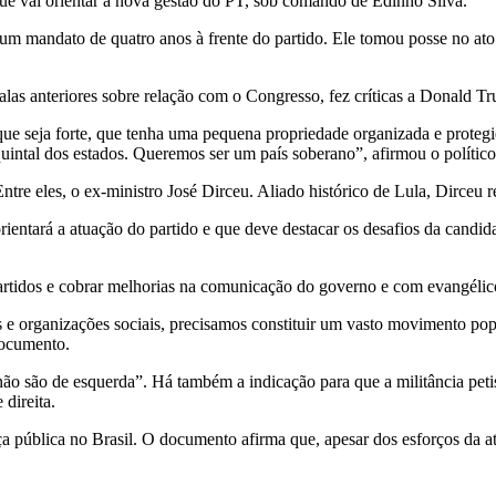
ue vai orientar a nova gestão do PT, sob comando de Edinho Silva.
 um mandato de quatro anos à frente do partido. Ele tomou posse no ato
falas anteriores sobre relação com o Congresso, fez críticas a Donald T
l que seja forte, que tenha uma pequena propriedade organizada e prote
ntal dos estados. Queremos ser um país soberano”, afirmou o político
e eles, o ex-ministro José Dirceu. Aliado histórico de Lula, Dirceu re
entará a atuação do partido e que deve destacar os desafios da candida
rtidos e cobrar melhorias na comunicação do governo e com evangélic
s e organizações sociais, precisamos constituir um vasto movimento pop
documento.
não são de esquerda”. Há também a indicação para que a militância pe
direita.
a pública no Brasil. O documento afirma que, apesar dos esforços da a