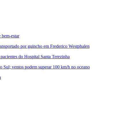
e bem-estar
ansportado por guincho em Frederico Westphalen
pacientes do Hospital Santa Terezinha
do Sul; ventos podem superar 100 km/h no oceano
m