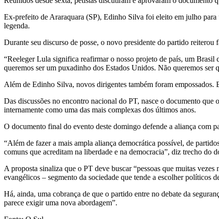
Reunidos desde sexta, petistas discutiram e aprovaram o documento q
Ex-prefeito de Araraquara (SP), Edinho Silva foi eleito em julho para
legenda.
Durante seu discurso de posse, o novo presidente do partido reiterou 
“Reeleger Lula significa reafirmar o nosso projeto de país, um Brasi
queremos ser um puxadinho dos Estados Unidos. Não queremos ser qui
Além de Edinho Silva, novos dirigentes também foram empossados. Entr
Das discussões no encontro nacional do PT, nasce o documento que ori
internamente como uma das mais complexas dos últimos anos.
O documento final do evento deste domingo defende a aliança com pa
“Além de fazer a mais ampla aliança democrática possível, de partido
comuns que acreditam na liberdade e na democracia”, diz trecho do 
A proposta sinaliza que o PT deve buscar “pessoas que muitas vezes 
evangélicos – segmento da sociedade que tende a escolher políticos de 
Há, ainda, uma cobrança de que o partido entre no debate da seguranç
parece exigir uma nova abordagem”.