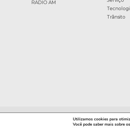
Serviço
RADIO AM
Tecnologi
Trânsito
Av. Maurício Cardoso, 88 - Centro - Erechim/RS
Utilizamos cookies para otimiz
Você pode saber mais sobre os