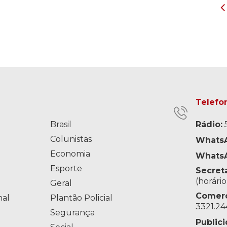
Telefo
Brasil
Rádio:
5
Colunistas
WhatsA
Economia
WhatsA
o
Esporte
Secreta
(horári
Geral
Comerci
nal
Plantão Policial
3321.24
Segurança
Publici