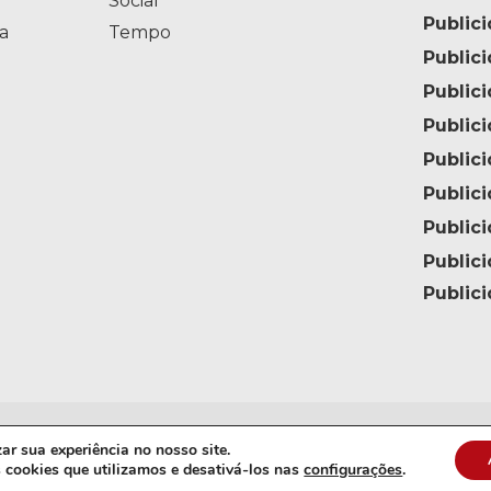
Social
Publici
a
Tempo
Public
Public
Publici
Publici
Publici
Publici
Publici
Publici
ar sua experiência no nosso site.
 cookies que utilizamos e desativá-los nas
configurações
.