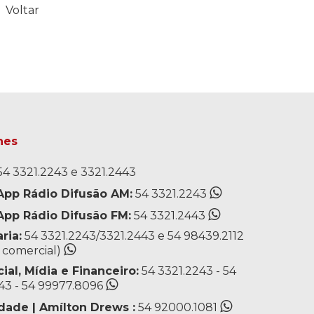
Voltar
nes
4 3321.2243 e 3321.2443
pp Rádio Difusão AM:
54 3321.2243
pp Rádio Difusão FM:
54 3321.2443
ria:
54 3321.2243/3321.2443 e 54 98439.2112
o comercial)
al, Mídia e Financeiro:
54 3321.2243 - 54
43 - 54 99977.8096
dade | Amílton Drews :
54 92000.1081