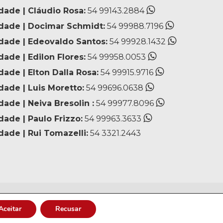
dade | Cláudio Rosa:
54 99143.2884
idade | Docimar Schmidt:
54 99988.7196
idade | Edeovaldo Santos:
54 99928.1432
dade | Edilon Flores:
54 99958.0053
dade | Elton Dalla Rosa:
54 99915.9716
dade | Luis Moretto:
54 99696.0638
dade | Neiva Bresolin :
54 99977.8096
dade | Paulo Frizzo:
54 99963.3633
dade | Rui Tomazelli:
54 3321.2443
Aceitar
Recusar