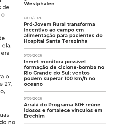
m
Westphalen
s de
 o
6/08/2026
Pró-Jovem Rural transforma
incentivo ao campo em
alimentação para pacientes do
de
Hospital Santa Terezinha
 ela,
gera
5/08/2026
Inmet monitora possível
formação de ciclone-bomba no
Rio Grande do Sul; ventos
ra o
podem superar 100 km/h no
e 27,
oceano
o,
5/08/2026
Arraiá do Programa 60+ reúne
idosos e fortalece vínculos em
suas
Erechim
ado no