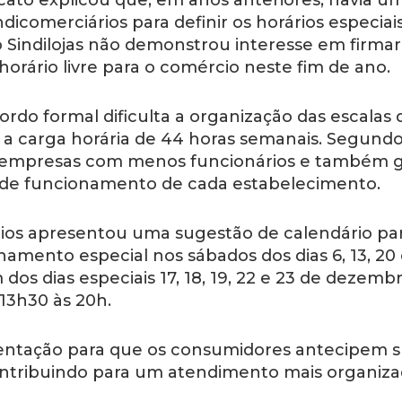
icato explicou que, em anos anteriores, havia u
ndicomerciários para definir os horários especiai
 Sindilojas não demonstrou interesse em firmar
orário livre para o comércio neste fim de ano.
ordo formal dificulta a organização das escalas 
r a carga horária de 44 horas semanais. Segundo
e empresas com menos funcionários e também 
o de funcionamento de cada estabelecimento.
ários apresentou uma sugestão de calendário pa
mento especial nos sábados dos dias 6, 13, 20 
dos dias especiais 17, 18, 19, 22 e 23 de dezembr
13h30 às 20h.
orientação para que os consumidores antecipem 
ntribuindo para um atendimento mais organiz