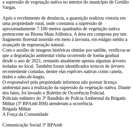
a supressão de vegetação nativa no interior do município de Getúlio
Vargas.
Após o recebimento de denúncia, a guarnição realizou vistoria em
uma propriedade rural, onde constatou a supressão de
aproximadamente 7.100 metros quadrados de vegetação nativa
pertencente ao Bioma Mata Atlântica. A área era composta por um
fragmento florestal inserido em meio à lavoura, em estágio médio a
avançado de regeneração natural.
Com o auxílio de imagens históricas obtidas por satélite, verificou-se
que a degradação ambiental vinha ocorrendo de forma gradual
desde o ano de 2021, restando atualmente apenas algumas árvores
isoladas no local. Também foram identificados troncos de árvores
recentemente cortadas, dentre elas espécies nativas como canela,
timbó e rabo-de-bugio.
O responsável pela propriedade informou não possuir licença
ambiental para a realização da supressão da vegetação nativa. Diante
dos fatos, foi lavrado o Boletim de Ocorrência Policial.
Policiais militares do 3º Batalhão de Polícia Ambiental da Brigada
Militar (3º BPAmb BM) atenderam a ocorrência.
Brigada Militar
A Força da Comunidade
Comunicação Social 3º BPAmb