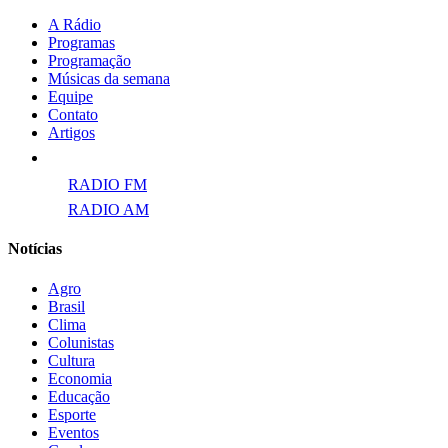
A Rádio
Programas
Programação
Músicas da semana
Equipe
Contato
Artigos
Links para ECAD
RADIO FM
RADIO AM
Notícias
Agro
Brasil
Clima
Colunistas
Cultura
Economia
Educação
Esporte
Eventos