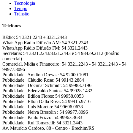
Tecnologia
Tempo
Trânsito
Telefones
Rádio:
54 3321.2243 e 3321.2443
WhatsApp Rádio Difusão AM:
54 3321.2243
WhatsApp Rádio Difusão FM:
54 3321.2443
Secretaria:
54 3321.2243/3321.2443 e 54 98439.2112 (horário
comercial)
Comercial, Mídia e Financeiro:
54 3321.2243 - 54 3321.2443 - 54
99977.8096
Publicidade | Amílton Drews :
54 92000.1081
Publicidade | Cláudio Rosa:
54 99143.2884
Publicidade | Docimar Schmidt:
54 99988.7196
Publicidade | Edeovaldo Santos:
54 99928.1432
Publicidade | Edilon Flores:
54 99958.0053
Publicidade | Elton Dalla Rosa:
54 99915.9716
Publicidade | Luis Moretto:
54 99696.0638
Publicidade | Neiva Bresolin :
54 99977.8096
Publicidade | Paulo Frizzo:
54 99963.3633
Publicidade | Rui Tomazelli:
54 3321.2443
Av. Maurício Cardoso, 88 - Centro - Erechim/RS