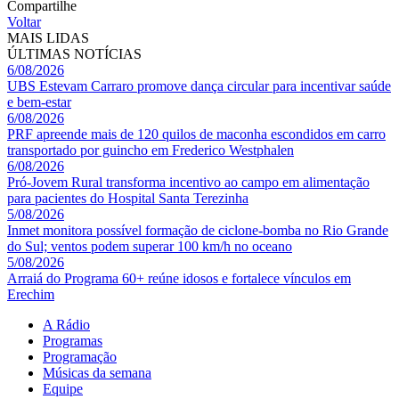
Compartilhe
Voltar
MAIS LIDAS
ÚLTIMAS NOTÍCIAS
6/08/2026
UBS Estevam Carraro promove dança circular para incentivar saúde
e bem-estar
6/08/2026
PRF apreende mais de 120 quilos de maconha escondidos em carro
transportado por guincho em Frederico Westphalen
6/08/2026
Pró-Jovem Rural transforma incentivo ao campo em alimentação
para pacientes do Hospital Santa Terezinha
5/08/2026
Inmet monitora possível formação de ciclone-bomba no Rio Grande
do Sul; ventos podem superar 100 km/h no oceano
5/08/2026
Arraiá do Programa 60+ reúne idosos e fortalece vínculos em
Erechim
A Rádio
Programas
Programação
Músicas da semana
Equipe