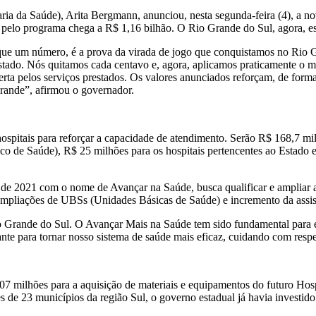
ia da Saúde), Arita Bergmann, anunciou, nesta segunda-feira (4), a n
 pelo programa chega a R$ 1,16 bilhão. O Rio Grande do Sul, agora, est
que um número, é a prova da virada de jogo que conquistamos no Rio G
 Estado. Nós quitamos cada centavo e, agora, aplicamos praticamente 
certa pelos serviços prestados. Os valores anunciados reforçam, de for
Grande”, afirmou o governador.
spitais para reforçar a capacidade de atendimento. Serão R$ 168,7 mil
o de Saúde), R$ 25 milhões para os hospitais pertencentes ao Estado 
e 2021 com o nome de Avançar na Saúde, busca qualificar e ampliar a r
ampliações de UBSs (Unidades Básicas de Saúde) e incremento da assis
rande do Sul. O Avançar Mais na Saúde tem sido fundamental para exp
e para tornar nosso sistema de saúde mais eficaz, cuidando com respei
7 milhões para a aquisição de materiais e equipamentos do futuro Hos
es de 23 municípios da região Sul, o governo estadual já havia investi