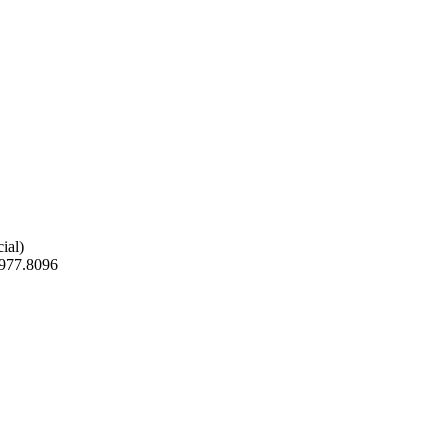
ial)
9977.8096