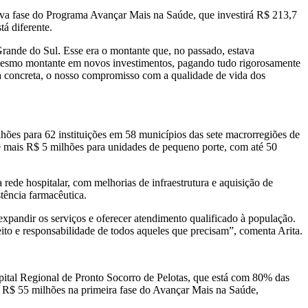
ova fase do Programa Avançar Mais na Saúde, que investirá R$ 213,7
á diferente.
rande do Sul. Esse era o montante que, no passado, estava
o mesmo montante em novos investimentos, pagando tudo rigorosamente
ma concreta, o nosso compromisso com a qualidade de vida dos
hões para 62 instituições em 58 municípios das sete macrorregiões de
e mais R$ 5 milhões para unidades de pequeno porte, com até 50
ede hospitalar, com melhorias de infraestrutura e aquisição de
tência farmacêutica.
andir os serviços e oferecer atendimento qualificado à população.
to e responsabilidade de todos aqueles que precisam”, comenta Arita.
pital Regional de Pronto Socorro de Pelotas, que está com 80% das
do R$ 55 milhões na primeira fase do Avançar Mais na Saúde,