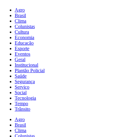
Agro
Brasil
Clima
Colunistas
Cultura
Economia
Educação
Esporte
Eventos
Geral
Institucional
Plantão Policial
Saúde
Segurança
Serviço
Social
Tecnologia
Tempo
Trânsito
Agro
Brasil
Clima
Colunistas