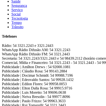
Saúde
Segurança
Serviço
Social
Tecnologia
Tempo
Trânsito
Telefones
Rádio:
54 3321.2243 e 3321.2443
WhatsApp Rádio Difusão AM:
54 3321.2243
WhatsApp Rádio Difusão FM:
54 3321.2443
Secretaria:
54 3321.2243/3321.2443 e 54 98439.2112 (horário comerc
Comercial, Mídia e Financeiro:
54 3321.2243 - 54 3321.2443 - 54 9
Publicidade | Amílton Drews :
54 92000.1081
Publicidade | Cláudio Rosa:
54 99143.2884
Publicidade | Docimar Schmidt:
54 99988.7196
Publicidade | Edeovaldo Santos:
54 99928.1432
Publicidade | Edilon Flores:
54 99958.0053
Publicidade | Elton Dalla Rosa:
54 99915.9716
Publicidade | Luis Moretto:
54 99696.0638
Publicidade | Neiva Bresolin :
54 99977.8096
Publicidade | Paulo Frizzo:
54 99963.3633
Publicidade | Rui Tomazelli:
54 3321.2443