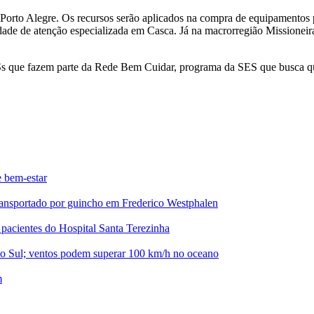
 Porto Alegre. Os recursos serão aplicados na compra de equipamentos 
dade de atenção especializada em Casca. Já na macrorregião Missioneira
que fazem parte da Rede Bem Cuidar, programa da SES que busca qual
e bem-estar
ansportado por guincho em Frederico Westphalen
pacientes do Hospital Santa Terezinha
do Sul; ventos podem superar 100 km/h no oceano
m