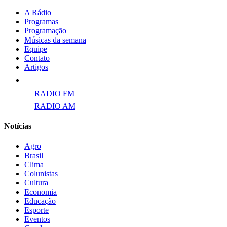
A Rádio
Programas
Programação
Músicas da semana
Equipe
Contato
Artigos
Links para ECAD
RADIO FM
RADIO AM
Notícias
Agro
Brasil
Clima
Colunistas
Cultura
Economia
Educação
Esporte
Eventos