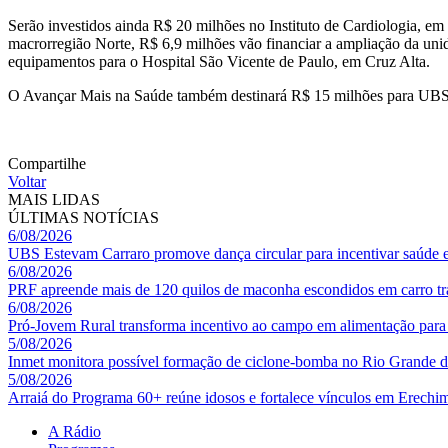
Serão investidos ainda R$ 20 milhões no Instituto de Cardiologia, em
macrorregião Norte, R$ 6,9 milhões vão financiar a ampliação da uni
equipamentos para o Hospital São Vicente de Paulo, em Cruz Alta.
O Avançar Mais na Saúde também destinará R$ 15 milhões para UBSs 
Compartilhe
Voltar
MAIS LIDAS
ÚLTIMAS NOTÍCIAS
6/08/2026
UBS Estevam Carraro promove dança circular para incentivar saúde 
6/08/2026
PRF apreende mais de 120 quilos de maconha escondidos em carro tr
6/08/2026
Pró-Jovem Rural transforma incentivo ao campo em alimentação para 
5/08/2026
Inmet monitora possível formação de ciclone-bomba no Rio Grande 
5/08/2026
Arraiá do Programa 60+ reúne idosos e fortalece vínculos em Erechi
A Rádio