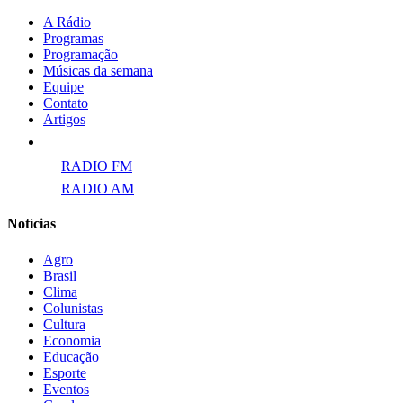
A Rádio
Programas
Programação
Músicas da semana
Equipe
Contato
Artigos
Links para ECAD
RADIO FM
RADIO AM
Notícias
Agro
Brasil
Clima
Colunistas
Cultura
Economia
Educação
Esporte
Eventos