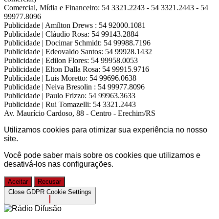
Comercial, Mídia e Financeiro:
54 3321.2243 - 54 3321.2443 - 54
99977.8096
Publicidade | Amílton Drews :
54 92000.1081
Publicidade | Cláudio Rosa:
54 99143.2884
Publicidade | Docimar Schmidt:
54 99988.7196
Publicidade | Edeovaldo Santos:
54 99928.1432
Publicidade | Edilon Flores:
54 99958.0053
Publicidade | Elton Dalla Rosa:
54 99915.9716
Publicidade | Luis Moretto:
54 99696.0638
Publicidade | Neiva Bresolin :
54 99977.8096
Publicidade | Paulo Frizzo:
54 99963.3633
Publicidade | Rui Tomazelli:
54 3321.2443
Av. Maurício Cardoso, 88 - Centro - Erechim/RS
Utilizamos cookies para otimizar sua experiência no nosso
site.
Você pode saber mais sobre os cookies que utilizamos e
desativá-los nas
configurações
.
Aceitar
Recusar
Close GDPR Cookie Settings